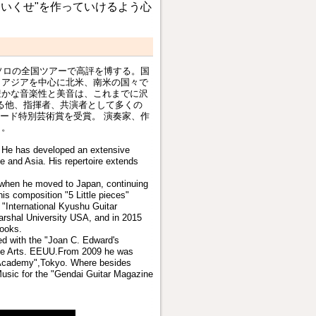
いくせ"を作っていけるよう心
ソロの全国ツアーで高評を博する。
国
、
アジアを中心に北米、南米の国々で
豊かな音楽性と美音は、
これまでに沢
る他、指揮者、
共演者として多くの
ード特別芸術賞を受賞。 演奏家、作
了。
a. He has developed an extensive
e and Asia. His repertoire extends
3 when he moved to Japan, continuing
is composition "5 Little pieces"
 "International Kyushu Guitar
arshal University USA, and in 2015
books.
ed with the "Joan C. Edward's
Fine Arts. EEUU.From 2009 he was
c Academy",Tokyo. Where besides
 Music for the "Gendai Guitar Magazine