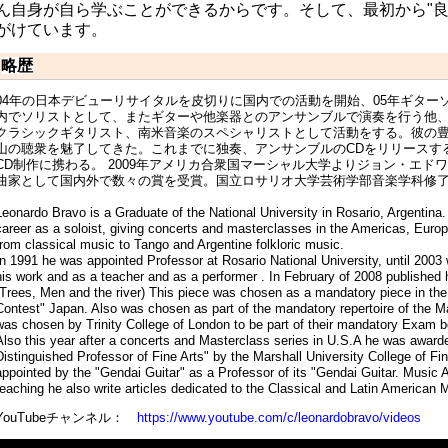
ん自身が自ら学ぶことができるからです。そして、最初から"良
がけています。
略歴
04年の日本デビューリサイタルを皮切りに国内での活動を開始、
05年ギター
内でソリストとして、
またギターや他楽器とのアンサンブルで演奏を行う他
クラシックギタリスト、
南米音楽のスペシャリストとして活動をする。
彼の
山の聴衆を魅了してきた。これまでに独奏、
アンサンブルのCDをリリースす
CD制作に携わる。 2009年アメリカ合衆国マーシャル大学よりジョン・
エドワ
曲家として国内外で数々の賞を受賞。
国立ロサリオ大学芸術学部音楽学科修
Leonardo Bravo is a Graduate of the National University in Rosario, Argentin
career as a soloist, giving concerts and masterclasses in the Americas, Europ
from classical music to Tango and Argentine folkloric music.
In 1991 he was appointed Professor at Rosario National University, until 200
his work and as a teacher and as a performer . In February of 2008 published h
(Trees, Men and the river) This piece was chosen as a mandatory piece in the
Contest" Japan. Also was chosen as part of the mandatory repertoire of the M
was chosen by Trinity College of London to be part of their mandatory Exam 
Also this year after a concerts and Masterclass series in U.S.A he was award
Distinguished Professor of Fine Arts" by the Marshall University College of 
appointed by the "Gendai Guitar" as a Professor of its "Gendai Guitar. Musi
teaching he also write articles dedicated to the Classical and Latin American
YouTubeチャンネル：
https://www.youtube.com/c/
leonardobravo/videos