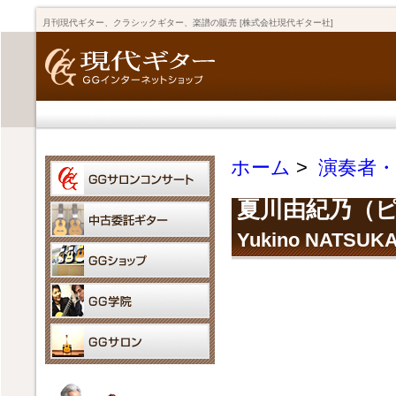
月刊現代ギター、クラシックギター、楽譜の販売 [株式会社現代ギター社]
ホーム
>
演奏者
夏川由紀乃（
Yukino NATSUKA