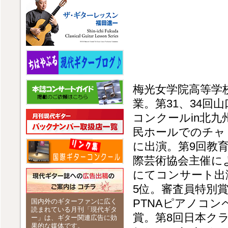
梅光女学院高等学校
業。第31、34回
コンクールin北
民ホールでのチャ
に出演。第9回教育
際芸術協会主催に
にてコンサート出
5位。審査員特別賞
PTNAピアノコ
国内外のギターファンに広く
読まれている月刊「現代ギタ
賞。第8回日本ク
ー」は、ギター関連広告に効
果的な媒体です。