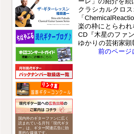
ーレ」の紹介を続
クラシカルクロスオー
「ChemicalRea
楽の枠にとらわれ
CD『木星のファン
ゆかりの芸術家顕
前のページ
国内外のギターファンに広く
読まれている月刊「現代ギタ
ー」は、ギター関連広告に効
果的な媒体です。