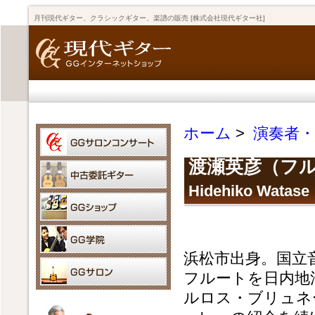
月刊現代ギター、クラシックギター、楽譜の販売 [株式会社現代ギター社]
ホーム
>
演奏者
渡瀬英彦（フ
Hidehiko Watase
浜松市出身。国立
フルートを日内地
ルロス・ブリュネ